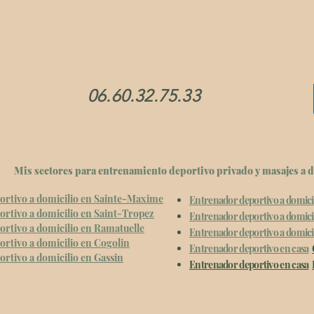
06.60.32.75.33
Mis sectores para entrenamiento deportivo privado y masajes a 
ortivo a domicilio en Sainte-Maxime
Entrenador deportivo a domici
rtivo a domicilio en Saint-Tropez
Entrenador deportivo a domici
rtivo a domicilio en Ramatuelle
Entrenador deportivo a domici
rtivo a domicilio en Cogolin
Entrenador deportivo en casa
rtivo a domicilio en Gassin
Entrenador deportivo en casa