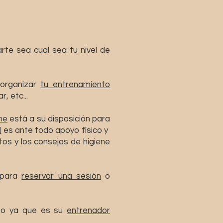
te sea cual sea tu nivel de
 organizar
tu entrenamiento
, etc...
me
está a su disposición para
l
es ante todo apoyo físico y
s y los consejos de higiene
para
reservar una sesión
o
nto ya que es su
entrenador