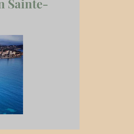
n Sainte-