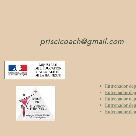
priscicoach@gmail.com
Entrenador dep
Entrenador depo
Entrenador depo
Entrenador depo
Entrenador depo