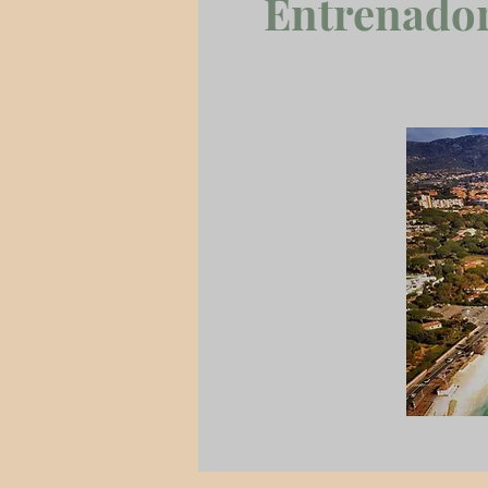
Entrenador