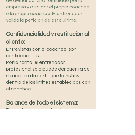
de demanda, uno formulado por la
empresa y otro por el propio coachee
o la propia coachee. El entrenador
valida la petición de este último.
Confidencialidad y restitución al
cliente:
Entrevistas con el coachee
son
confidenciales.
Por lo tanto, el entrenador
profesional solo puede dar cuenta de
su acción a la parte que lo instruye
dentro de los límites establecidos con
el coachee.
Balance de todo el sistema:
El coaching personalizado en una
empresa se ejerce en la síntesis de
los intereses del coachee o del
coachee y su empresa. Lo mismo